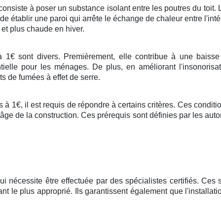
 consiste à poser un substance isolant entre les poutres du toit
t de établir une paroi qui arrête le échange de chaleur entre l'intér
et plus chaude en hiver.
 1€ sont divers. Premièrement, elle contribue à une baisse 
tielle pour les ménages. De plus, en améliorant l'insonorisa
ts de fumées à effet de serre.
s à 1€, il est requis de répondre à certains critères. Ces condi
 l'âge de la construction. Ces prérequis sont définies par les au
i nécessite être effectuée par des spécialistes certifiés. Ces 
nt le plus approprié. Ils garantissent également que l'installat